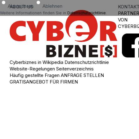
Akzeptieren
Ablehnen
ABOUT US
KONTAK
PARTNE
Weitere Informationen finden Sie in
Datenschutzrichtlinie
.
VON
CYBERBI
Cyberbiznes in Wikipedia
Datenschutzrichtlinie
Website-Regelungen
Seitenverzeichnis
Häufig gestellte Fragen
ANFRAGE STELLEN
GRATISANGEBOT FÜR FIRMEN