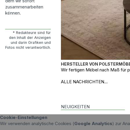
dem wir sofort
zusammenarbeiten
können.
* Redakteure sind für
den Inhalt der Anzeigen
und darin Grafiken und
Fotos nicht verantwortlich.
HERSTELLER VON POLSTERMÖBE
Wir fertigen Möbel nach Maß für p
ALLE NACHRICHTEN...
NEUIGKEITEN
Cookie-Einstellungen
Wir verwenden analytische Cookies (
Google Analytics
) zur An