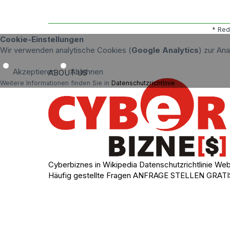
* Red
Cookie-Einstellungen
Wir verwenden analytische Cookies (
Google Analytics
) zur An
Akzeptieren
Ablehnen
ABOUT US
Weitere Informationen finden Sie in
Datenschutzrichtlinie
.
Cyberbiznes in Wikipedia
Datenschutzrichtlinie
Web
Häufig gestellte Fragen
ANFRAGE STELLEN
GRATI