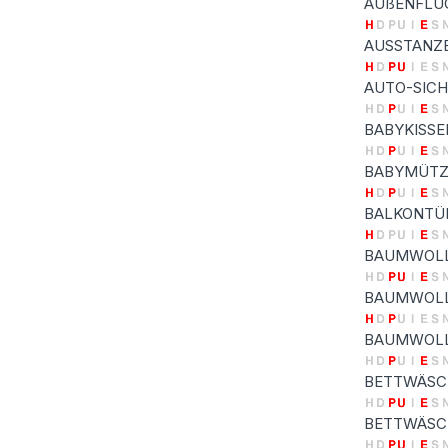
AUßENFLÜ
AUSSTANZE
AUTO-SIC
BABYKISSE
BABYMÜT
BALKONTÜ
BAUMWOL
BAUMWOLL
BAUMWOLL
BETTWÄSC
BETTWÄSC