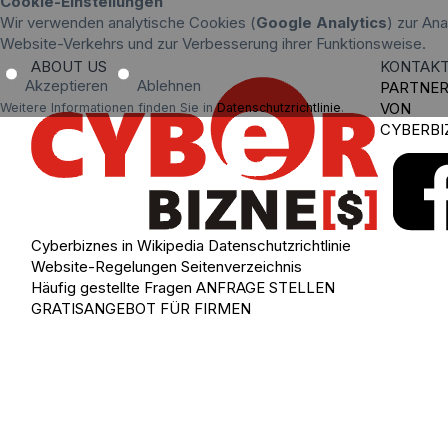
Cookie-Einstellungen
Wir verwenden analytische Cookies (
Google Analytics
) zur An
Website-Verkehrs und zur Verbesserung ihrer Funktionsweise.
ABOUT US
KONTAK
Akzeptieren
Ablehnen
PARTNE
VON
Weitere Informationen finden Sie in
Datenschutzrichtlinie
.
CYBERBI
Cyberbiznes in Wikipedia
Datenschutzrichtlinie
Website-Regelungen
Seitenverzeichnis
Häufig gestellte Fragen
ANFRAGE STELLEN
GRATISANGEBOT FÜR FIRMEN