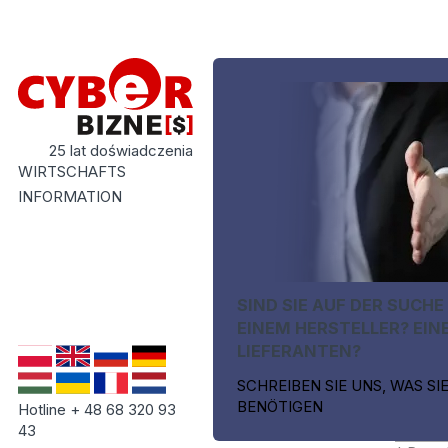
25 lat doświadczenia
WIRTSCHAFTS
INFORMATION
SIND SIE AUF DER SUCHE
EINEM HERSTELLER? EIN
LIEFERANTEN?
SCHREIBEN SIE UNS, WAS SI
BENÖTIGEN
Hotline + 48 68 320 93
43