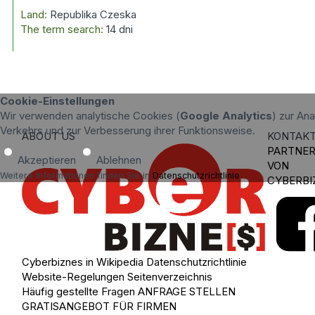
Land:
Republika Czeska
The term search:
14 dni
Cookie-Einstellungen
Wir verwenden analytische Cookies (
Google Analytics
) zur An
Verkehrs und zur Verbesserung ihrer Funktionsweise.
ABOUT US
KONTAK
PARTNE
Akzeptieren
Ablehnen
VON
Weitere Informationen finden Sie in
Datenschutzrichtlinie
.
CYBERBI
Cyberbiznes in Wikipedia
Datenschutzrichtlinie
Website-Regelungen
Seitenverzeichnis
Häufig gestellte Fragen
ANFRAGE STELLEN
GRATISANGEBOT FÜR FIRMEN