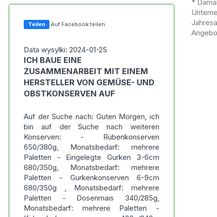
* Damal
Untern
Jahres
Teilen
Auf Facebook teilen
Angebot
Data wysylki: 2024-01-25
ICH BAUE EINE
ZUSAMMENARBEIT MIT EINEM
HERSTELLER VON GEMÜSE- UND
OBSTKONSERVEN AUF
Auf der Suche nach: Guten Morgen, ich
bin auf der Suche nach weiteren
Konserven: - Rübenkonserven
650/380g, Monatsbedarf: mehrere
Paletten - Eingelegte Gurken 3-6cm
680/350g, Monatsbedarf: mehrere
Paletten - Gurkenkonserven 6-9cm
680/350g , Monatsbedarf: mehrere
Paletten - Dosenmais 340/285g,
Monatsbedarf: mehrere Paletten -