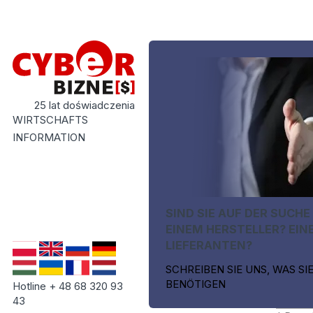
25 lat doświadczenia
WIRTSCHAFTS
INFORMATION
SIND SIE AUF DER SUCHE
EINEM HERSTELLER? EIN
LIEFERANTEN?
SCHREIBEN SIE UNS, WAS SI
BENÖTIGEN
Hotline + 48 68 320 93
43