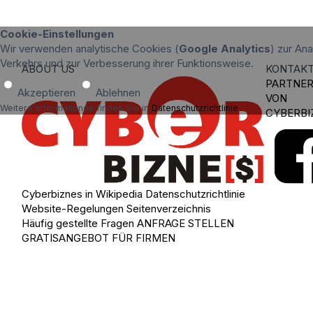
Cookie-Einstellungen
Wir verwenden analytische Cookies (
Google Analytics
) zur An
Verkehrs und zur Verbesserung ihrer Funktionsweise.
ABOUT US
KONTAK
PARTNE
Akzeptieren
Ablehnen
VON
Weitere Informationen finden Sie in
Datenschutzrichtlinie
.
CYBERBI
Cyberbiznes in Wikipedia
Datenschutzrichtlinie
Website-Regelungen
Seitenverzeichnis
Häufig gestellte Fragen
ANFRAGE STELLEN
GRATISANGEBOT FÜR FIRMEN