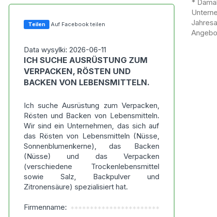
* Damal
Untern
Jahres
Teilen
Auf Facebook teilen
Angebot
Data wysylki: 2026-06-11
ICH SUCHE AUSRÜSTUNG ZUM
VERPACKEN, RÖSTEN UND
BACKEN VON LEBENSMITTELN.
Ich suche Ausrüstung zum Verpacken,
Rösten und Backen von Lebensmitteln.
Wir sind ein Unternehmen, das sich auf
das Rösten von Lebensmitteln (Nüsse,
Sonnenblumenkerne), das Backen
(Nüsse) und das Verpacken
(verschiedene Trockenlebensmittel
sowie Salz, Backpulver und
Zitronensäure) spezialisiert hat.
Firmenname:
***********************