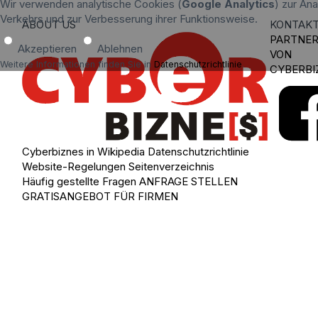
Wir verwenden analytische Cookies (
Google Analytics
) zur An
Verkehrs und zur Verbesserung ihrer Funktionsweise.
ABOUT US
KONTAK
PARTNE
Akzeptieren
Ablehnen
VON
Weitere Informationen finden Sie in
Datenschutzrichtlinie
.
CYBERBI
Cyberbiznes in Wikipedia
Datenschutzrichtlinie
Website-Regelungen
Seitenverzeichnis
Häufig gestellte Fragen
ANFRAGE STELLEN
GRATISANGEBOT FÜR FIRMEN