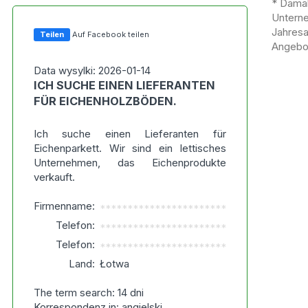
* Damal
Untern
Jahres
Teilen
Auf Facebook teilen
Angebot
Data wysylki: 2026-01-14
ICH SUCHE EINEN LIEFERANTEN
FÜR EICHENHOLZBÖDEN.
Ich suche einen Lieferanten für
Eichenparkett. Wir sind ein lettisches
Unternehmen, das Eichenprodukte
verkauft.
Firmenname:
***********************
Telefon:
***********************
Telefon:
***********************
Land:
Łotwa
The term search: 14 dni
Korrespondenz in: angielski