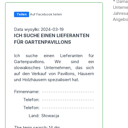
* Damal
Untern
Jahres
Teilen
Auf Facebook teilen
Angebot
Data wysylki: 2024-03-19
ICH SUCHE EINEN LIEFERANTEN
FÜR GARTENPAVILLONS
Ich suche einen Lieferanten für
Gartenpavillons. Wir sind ein
slowakisches Unternehmen, das sich
auf den Verkauf von Pavillons, Häusern
und Holzhäusern spezialisiert hat.
Firmenname:
***********************
Telefon:
***********************
Telefon:
***********************
Land:
Słowacja
The term search: 14 dni