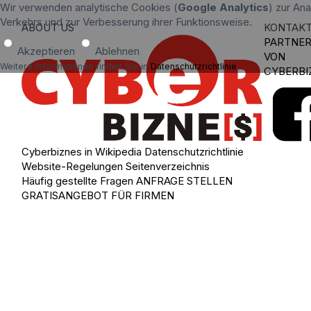
Wir verwenden analytische Cookies (
Google Analytics
) zur An
Verkehrs und zur Verbesserung ihrer Funktionsweise.
ABOUT US
KONTAK
PARTNE
Akzeptieren
Ablehnen
VON
Weitere Informationen finden Sie in
Datenschutzrichtlinie
.
CYBERBI
Cyberbiznes in Wikipedia
Datenschutzrichtlinie
Website-Regelungen
Seitenverzeichnis
Häufig gestellte Fragen
ANFRAGE STELLEN
GRATISANGEBOT FÜR FIRMEN