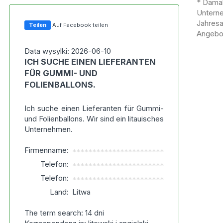
* Damal
Untern
Jahres
Teilen
Auf Facebook teilen
Angebot
Data wysylki: 2026-06-10
ICH SUCHE EINEN LIEFERANTEN
FÜR GUMMI- UND
FOLIENBALLONS.
Ich suche einen Lieferanten für Gummi-
und Folienballons. Wir sind ein litauisches
Unternehmen.
Firmenname:
***********************
Telefon:
***********************
Telefon:
***********************
Land:
Litwa
The term search: 14 dni