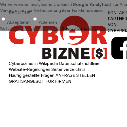
Wir verwenden analytische Cookies (
Google Analytics
) zur An
Verkehrs und zur Verbesserung ihrer Funktionsweise.
ABOUT US
KONTAK
PARTNE
Akzeptieren
Ablehnen
VON
Weitere Informationen finden Sie in
Datenschutzrichtlinie
.
CYBERBI
Cyberbiznes in Wikipedia
Datenschutzrichtlinie
Website-Regelungen
Seitenverzeichnis
Häufig gestellte Fragen
ANFRAGE STELLEN
GRATISANGEBOT FÜR FIRMEN