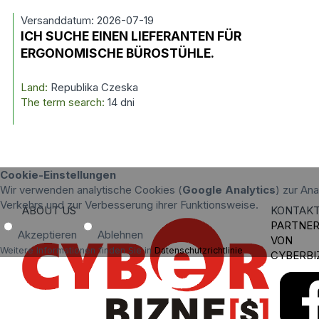
Versanddatum: 2026-07-19
ICH SUCHE EINEN LIEFERANTEN FÜR
ERGONOMISCHE BÜROSTÜHLE.
Land:
Republika Czeska
The term search:
14 dni
Cookie-Einstellungen
Wir verwenden analytische Cookies (
Google Analytics
) zur An
Verkehrs und zur Verbesserung ihrer Funktionsweise.
ABOUT US
KONTAK
PARTNE
Akzeptieren
Ablehnen
VON
Weitere Informationen finden Sie in
Datenschutzrichtlinie
.
CYBERBI