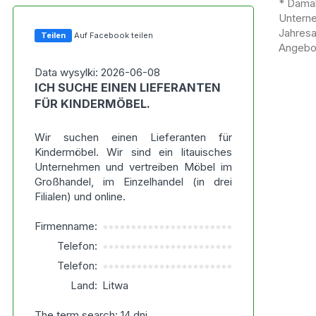
* Damal
Untern
Jahres
Teilen
Auf Facebook teilen
Angebot
Data wysylki: 2026-06-08
ICH SUCHE EINEN LIEFERANTEN
FÜR KINDERMÖBEL.
Wir suchen einen Lieferanten für
Kindermöbel. Wir sind ein litauisches
Unternehmen und vertreiben Möbel im
Großhandel, im Einzelhandel (in drei
Filialen) und online.
Firmenname:
***********************
Telefon:
***********************
Telefon:
***********************
Land:
Litwa
The term search: 14 dni