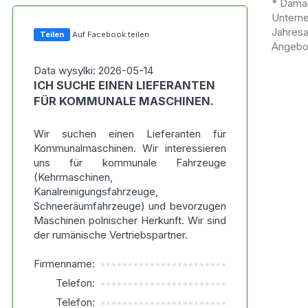
* Damal
Untern
Jahres
Teilen
Auf Facebook teilen
Angebot
Data wysylki: 2026-05-14
ICH SUCHE EINEN LIEFERANTEN
FÜR KOMMUNALE MASCHINEN.
Wir suchen einen Lieferanten für
Kommunalmaschinen. Wir interessieren
uns für kommunale Fahrzeuge
(Kehrmaschinen,
Kanalreinigungsfahrzeuge,
Schneeräumfahrzeuge) und bevorzugen
Maschinen polnischer Herkunft. Wir sind
der rumänische Vertriebspartner.
Firmenname:
***********************
Telefon:
***********************
Telefon:
***********************