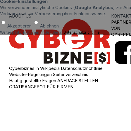
Cookie-Einstellungen
Wir verwenden analytische Cookies (
Google Analytics
) zur An
Verkehrs und zur Verbesserung ihrer Funktionsweise.
ABOUT US
KONTAK
PARTNE
Akzeptieren
Ablehnen
VON
Weitere Informationen finden Sie in
Datenschutzrichtlinie
.
CYBERBI
Cyberbiznes in Wikipedia
Datenschutzrichtlinie
Website-Regelungen
Seitenverzeichnis
Häufig gestellte Fragen
ANFRAGE STELLEN
GRATISANGEBOT FÜR FIRMEN