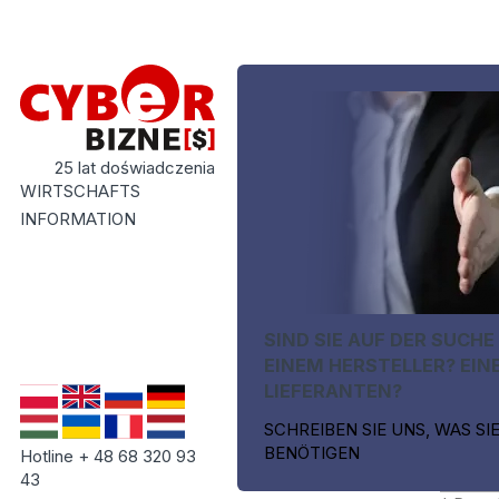
25 lat doświadczenia
WIRTSCHAFTS
INFORMATION
SIND SIE AUF DER SUCHE
EINEM HERSTELLER? EIN
LIEFERANTEN?
SCHREIBEN SIE UNS, WAS SI
BENÖTIGEN
Hotline + 48 68 320 93
43