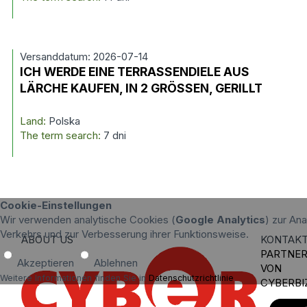
Versanddatum: 2026-07-14
ICH WERDE EINE TERRASSENDIELE AUS
LÄRCHE KAUFEN, IN 2 GRÖSSEN, GERILLT
Land:
Polska
The term search:
7 dni
Cookie-Einstellungen
Wir verwenden analytische Cookies (
Google Analytics
) zur An
Verkehrs und zur Verbesserung ihrer Funktionsweise.
ABOUT US
KONTAK
PARTNE
Akzeptieren
Ablehnen
VON
Weitere Informationen finden Sie in
Datenschutzrichtlinie
.
CYBERBI