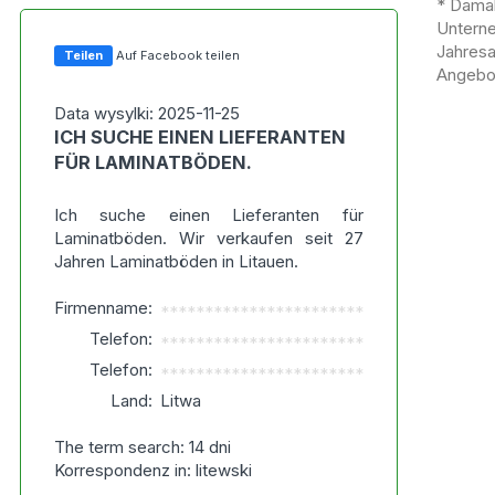
* Damal
Untern
Jahres
Teilen
Auf Facebook teilen
Angebot
Data wysylki: 2025-11-25
ICH SUCHE EINEN LIEFERANTEN
FÜR LAMINATBÖDEN.
Ich suche einen Lieferanten für
Laminatböden. Wir verkaufen seit 27
Jahren Laminatböden in Litauen.
Firmenname:
***********************
Telefon:
***********************
Telefon:
***********************
Land:
Litwa
The term search: 14 dni
Korrespondenz in: litewski