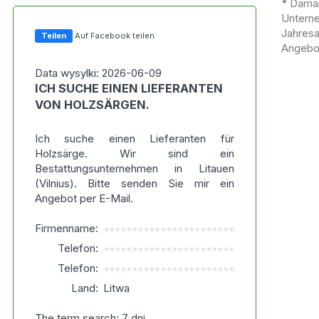
* Damal
Untern
Jahres
Teilen
Auf Facebook teilen
Angebot
Data wysylki: 2026-06-09
ICH SUCHE EINEN LIEFERANTEN
VON HOLZSÄRGEN.
Ich suche einen Lieferanten für
Holzsärge. Wir sind ein
Bestattungsunternehmen in Litauen
(Vilnius). Bitte senden Sie mir ein
Angebot per E-Mail.
Firmenname:
***********************
Telefon:
***********************
Telefon:
***********************
Land:
Litwa
The term search: 7 dni