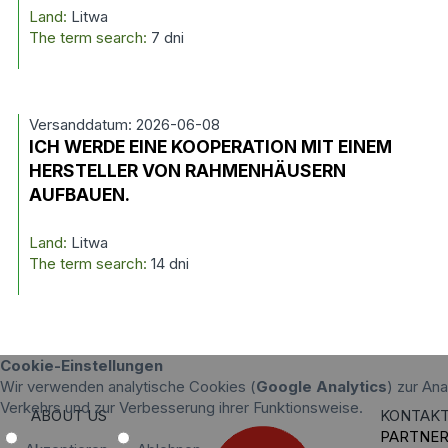
Land:
Litwa
The term search:
7 dni
Versanddatum: 2026-06-08
ICH WERDE EINE KOOPERATION MIT EINEM
HERSTELLER VON RAHMENHÄUSERN
AUFBAUEN.
Land:
Litwa
The term search:
14 dni
Cookie-Einstellungen
Wir verwenden analytische Cookies (
Google Analytics
) zur An
Verkehrs und zur Verbesserung ihrer Funktionsweise.
ABOUT US
KONTAK
PARTNE