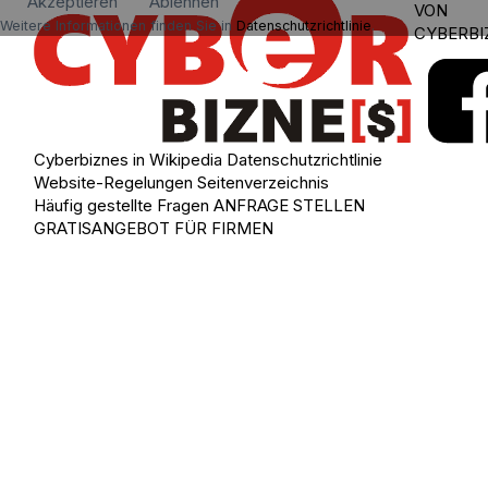
Akzeptieren
Ablehnen
VON
Weitere Informationen finden Sie in
Datenschutzrichtlinie
.
CYBERBI
Cyberbiznes in Wikipedia
Datenschutzrichtlinie
Website-Regelungen
Seitenverzeichnis
Häufig gestellte Fragen
ANFRAGE STELLEN
GRATISANGEBOT FÜR FIRMEN