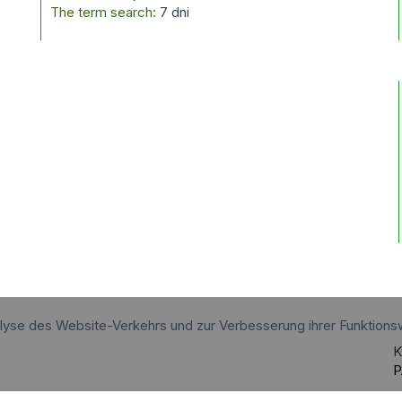
The term search:
7 dni
alyse des Website-Verkehrs und zur Verbesserung ihrer Funktions
K
P