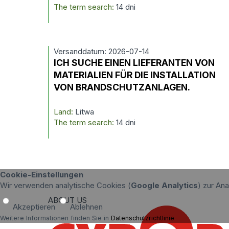
The term search:
14 dni
Versanddatum: 2026-07-14
ICH SUCHE EINEN LIEFERANTEN VON
MATERIALIEN FÜR DIE INSTALLATION
VON BRANDSCHUTZANLAGEN.
Land:
Litwa
The term search:
14 dni
Cookie-Einstellungen
Wir verwenden analytische Cookies (
Google Analytics
) zur An
ABOUT US
Akzeptieren
Ablehnen
Weitere Informationen finden Sie in
Datenschutzrichtlinie
.