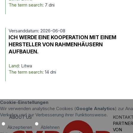
The term search:
7 dni
Versanddatum: 2026-06-08
ICH WERDE EINE KOOPERATION MIT EINEM
HERSTELLER VON RAHMENHÄUSERN
AUFBAUEN.
Land:
Litwa
The term search:
14 dni
Cookie-Einstellungen
Wir verwenden analytische Cookies (
Google Analytics
) zur An
Verkehrs und zur Verbesserung ihrer Funktionsweise.
ABOUT US
KONTAK
PARTNE
Akzeptieren
Ablehnen
VON