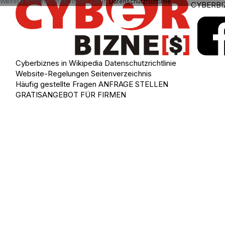
Weitere Informationen finden Sie in
Datenschutzrichtlinie
.
CYBERBI
Cyberbiznes in Wikipedia
Datenschutzrichtlinie
Website-Regelungen
Seitenverzeichnis
Häufig gestellte Fragen
ANFRAGE STELLEN
GRATISANGEBOT FÜR FIRMEN