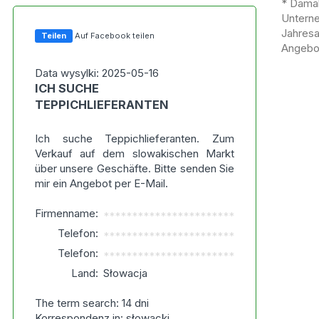
* Damal
Untern
Jahres
Teilen
Auf Facebook teilen
Angebot
Data wysylki: 2025-05-16
ICH SUCHE
TEPPICHLIEFERANTEN
Ich suche Teppichlieferanten. Zum
Verkauf auf dem slowakischen Markt
über unsere Geschäfte. Bitte senden Sie
mir ein Angebot per E-Mail.
Firmenname:
***********************
Telefon:
***********************
Telefon:
***********************
Land:
Słowacja
The term search: 14 dni
Korrespondenz in: słowacki