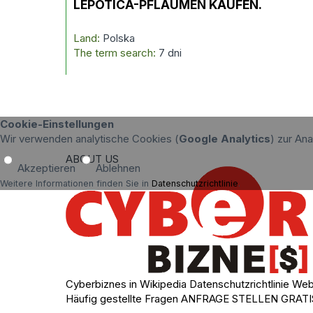
LEPOTICA-PFLAUMEN KAUFEN.
Land:
Polska
The term search:
7 dni
Cookie-Einstellungen
Wir verwenden analytische Cookies (
Google Analytics
) zur An
ABOUT US
Akzeptieren
Ablehnen
Weitere Informationen finden Sie in
Datenschutzrichtlinie
.
Cyberbiznes in Wikipedia
Datenschutzrichtlinie
Web
Häufig gestellte Fragen
ANFRAGE STELLEN
GRATI