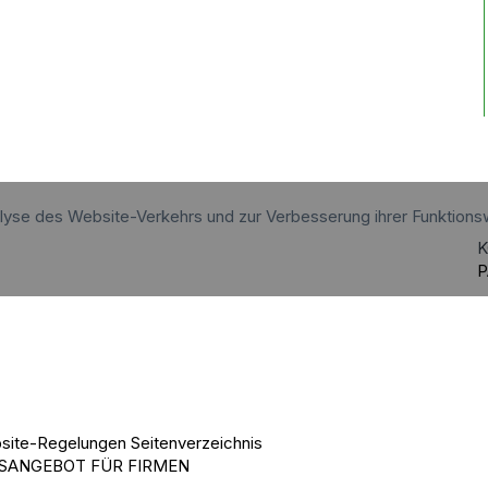
alyse des Website-Verkehrs und zur Verbesserung ihrer Funktions
K
P
site-Regelungen
Seitenverzeichnis
SANGEBOT FÜR FIRMEN