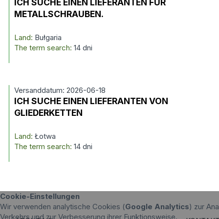
ICH SUCHE EINEN LIEFERANTEN FÜR
METALLSCHRAUBEN.
Land:
Bułgaria
The term search:
14 dni
Versanddatum: 2026-06-18
ICH SUCHE EINEN LIEFERANTEN VON
GLIEDERKETTEN
Land:
Łotwa
The term search:
14 dni
Cookie-Einstellungen
Wir verwenden analytische Cookies (
Google Analytics
) zur An
Verkehrs und zur Verbesserung ihrer Funktionsweise.