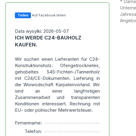
* Damal
Untern
Jahres
Teilen
Auf Facebook teilen
Angebot
Data wysylki: 2026-05-07
ICH WERDE C24-BAUHOLZ
KAUFEN.
Wir suchen einen Lieferanten für C24-
Konstruktionsholz. Ofengetrocknetes,
gehobeltes S4S-Fichten-/Tannenholz
mit C24/CE-Dokumenten. Lieferung in
die Woiwodschaft Karpatenvorland. Wir
sind an einer langfristigen
Zusammenarbeit und transparenten
Konditionen interessiert. Rechnung mit
EU- oder polnischer Mehrwertsteuer.
Firmenname:
***********************
Telefon:
***********************