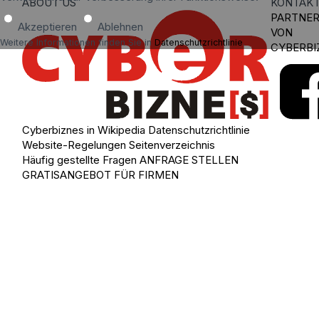
ABOUT US
KONTAK
PARTNE
Akzeptieren
Ablehnen
VON
Weitere Informationen finden Sie in
Datenschutzrichtlinie
.
CYBERBI
Cyberbiznes in Wikipedia
Datenschutzrichtlinie
Website-Regelungen
Seitenverzeichnis
Häufig gestellte Fragen
ANFRAGE STELLEN
GRATISANGEBOT FÜR FIRMEN