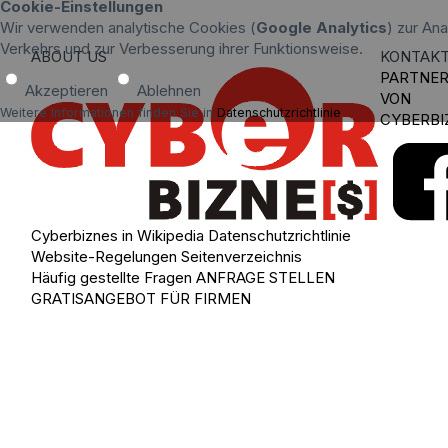
Cookie-Einstellungen
Wir verwenden analytische Cookies (
Google Analytics
) zur An
Verkehrs und zur Verbesserung ihrer Funktionsweise.
ABOUT US
KONTAK
PARTNE
Akzeptieren
Ablehnen
VON
Weitere Informationen finden Sie in
Datenschutzrichtlinie
.
CYBERBI
Cyberbiznes in Wikipedia
Datenschutzrichtlinie
Website-Regelungen
Seitenverzeichnis
Häufig gestellte Fragen
ANFRAGE STELLEN
GRATISANGEBOT FÜR FIRMEN