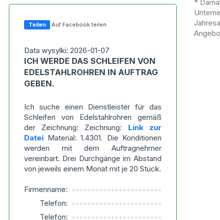
* Damal
Untern
Jahres
Teilen
Auf Facebook teilen
Angebot
Data wysylki: 2026-01-07
ICH WERDE DAS SCHLEIFEN VON
EDELSTAHLROHREN IN AUFTRAG
GEBEN.
Ich suche einen Dienstleister für das
Schleifen von Edelstahlrohren gemäß
der Zeichnung: Zeichnung:
Link zur
Datei
Material: 1.4301. Die Konditionen
werden mit dem Auftragnehmer
vereinbart. Drei Durchgänge im Abstand
von jeweils einem Monat mit je 20 Stück.
Firmenname:
***********************
Telefon:
***********************
Telefon:
***********************