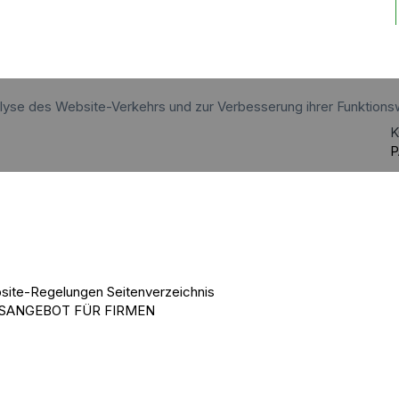
alyse des Website-Verkehrs und zur Verbesserung ihrer Funktions
K
P
site-Regelungen
Seitenverzeichnis
SANGEBOT FÜR FIRMEN