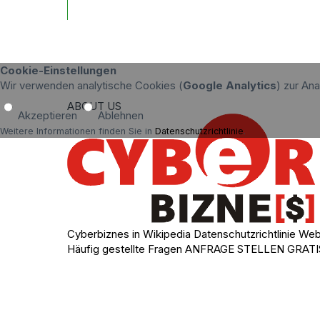
Cookie-Einstellungen
Wir verwenden analytische Cookies (
Google Analytics
) zur An
ABOUT US
Akzeptieren
Ablehnen
Weitere Informationen finden Sie in
Datenschutzrichtlinie
.
Cyberbiznes in Wikipedia
Datenschutzrichtlinie
Web
Häufig gestellte Fragen
ANFRAGE STELLEN
GRATI