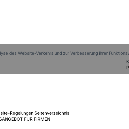
alyse des Website-Verkehrs und zur Verbesserung ihrer Funktions
K
P
site-Regelungen
Seitenverzeichnis
SANGEBOT FÜR FIRMEN