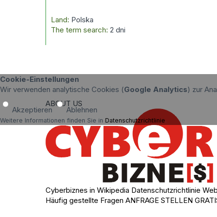
Land:
Polska
The term search:
2 dni
Cookie-Einstellungen
Wir verwenden analytische Cookies (
Google Analytics
) zur An
ABOUT US
Akzeptieren
Ablehnen
Weitere Informationen finden Sie in
Datenschutzrichtlinie
.
Cyberbiznes in Wikipedia
Datenschutzrichtlinie
Web
Häufig gestellte Fragen
ANFRAGE STELLEN
GRATI