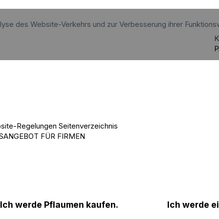
alyse des Website-Verkehrs und zur Verbesserung ihrer Funktions
K
P
site-Regelungen
Seitenverzeichnis
SANGEBOT FÜR FIRMEN
Ich werde Pflaumen kaufen.
Ich werde 