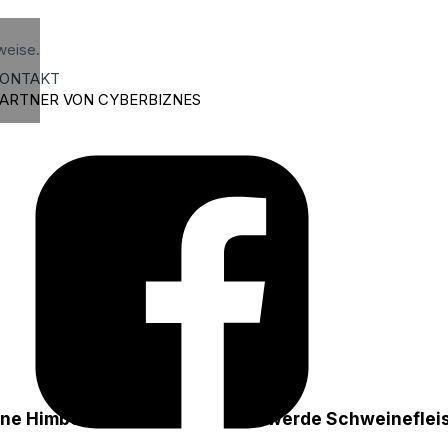
weise.
ONTAKT
ARTNER VON CYBERBIZNES
eine Himbeere kaufen.
Ich werde Schweinefle