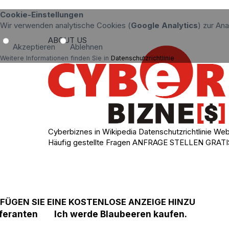
Cookie-Einstellungen
Wir verwenden analytische Cookies (
Google Analytics
) zur An
ABOUT US
Akzeptieren
Ablehnen
Weitere Informationen finden Sie in
Datenschutzrichtlinie
.
Cyberbiznes in Wikipedia
Datenschutzrichtlinie
Web
Häufig gestellte Fragen
ANFRAGE STELLEN
GRATI
FÜGEN SIE EINE KOSTENLOSE ANZEIGE HINZU
ieferanten
Ich werde Blaubeeren kaufen.