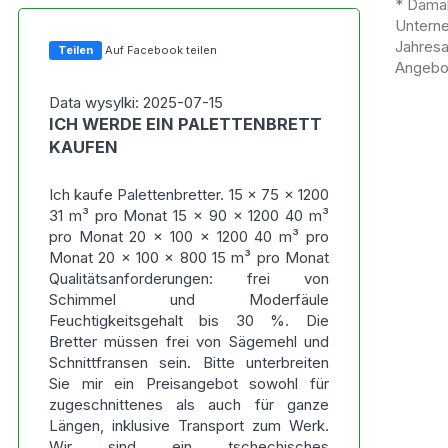
* Damal
Untern
Jahres
Teilen
Auf Facebook teilen
Angebot
Data wysylki: 2025-07-15
ICH WERDE EIN PALETTENBRETT
KAUFEN
Ich kaufe Palettenbretter. 15 x 75 x 1200
31 m³ pro Monat 15 x 90 x 1200 40 m³
pro Monat 20 x 100 x 1200 40 m³ pro
Monat 20 x 100 x 800 15 m³ pro Monat
Qualitätsanforderungen: frei von
Schimmel und Moderfäule
Feuchtigkeitsgehalt bis 30 %. Die
Bretter müssen frei von Sägemehl und
Schnittfransen sein. Bitte unterbreiten
Sie mir ein Preisangebot sowohl für
zugeschnittenes als auch für ganze
Längen, inklusive Transport zum Werk.
Wir sind ein tschechisches