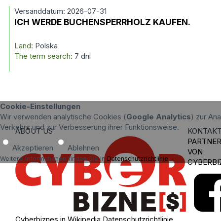
Versanddatum: 2026-07-31
ICH WERDE BUCHENSPERRHOLZ KAUFEN.
Land:
Polska
The term search:
7 dni
Cookie-Einstellungen
Wir verwenden analytische Cookies (
Google Analytics
) zur An
Verkehrs und zur Verbesserung ihrer Funktionsweise.
ABOUT US
KONTAK
PARTNE
Akzeptieren
Ablehnen
VON
Weitere Informationen finden Sie in
Datenschutzrichtlinie
.
CYBERBI
Cyberbiznes in Wikipedia
Datenschutzrichtlinie