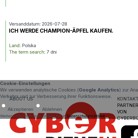
Versanddatum: 2026-07-28
ICH WERDE CHAMPION-ÄPFEL KAUFEN.
Land:
Polska
The term search:
7 dni
Cookie-Einstellungen
Wir verwenden analytische Cookies (
Google Analytics
) zur An
Verkehrs und zur Verbesserung ihrer Funktionsweise.
ABOUT US
KONTAK
PARTNE
Akzeptieren
Ablehnen
VON
Weitere Informationen finden Sie in
Datenschutzrichtlinie
.
CYBERBI