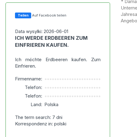
* Damal
Untern
Jahres
Teilen
Auf Facebook teilen
Angebot
Data wysylki: 2026-06-01
ICH WERDE ERDBEEREN ZUM
EINFRIEREN KAUFEN.
Ich möchte Erdbeeren kaufen. Zum
Einfrieren.
Firmenname:
***********************
Telefon:
***********************
Telefon:
***********************
Land:
Polska
The term search: 7 dni
Korrespondenz in: polski