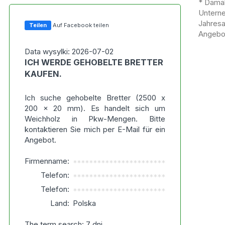
* Damal
Untern
Jahres
Teilen
Auf Facebook teilen
Angebot
Data wysylki: 2026-07-02
ICH WERDE GEHOBELTE BRETTER
KAUFEN.
Ich suche gehobelte Bretter (2500 x
200 x 20 mm). Es handelt sich um
Weichholz in Pkw-Mengen. Bitte
kontaktieren Sie mich per E-Mail für ein
Angebot.
Firmenname:
***********************
Telefon:
***********************
Telefon:
***********************
Land:
Polska
The term search: 7 dni