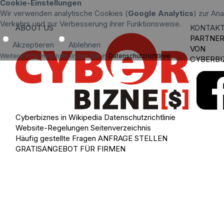
Cookie-Einstellungen
Wir verwenden analytische Cookies (
Google Analytics
) zur An
Verkehrs und zur Verbesserung ihrer Funktionsweise.
ABOUT US
KONTAK
PARTNE
Akzeptieren
Ablehnen
VON
Weitere Informationen finden Sie in
Datenschutzrichtlinie
.
CYBERBI
Cyberbiznes in Wikipedia
Datenschutzrichtlinie
Website-Regelungen
Seitenverzeichnis
Häufig gestellte Fragen
ANFRAGE STELLEN
GRATISANGEBOT FÜR FIRMEN