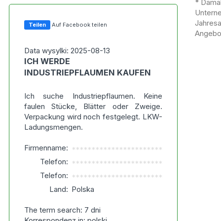
* Damal
Untern
Jahres
Teilen
Auf Facebook teilen
Angebot
Data wysylki: 2025-08-13
ICH WERDE
INDUSTRIEPFLAUMEN KAUFEN
Ich suche Industriepflaumen. Keine
faulen Stücke, Blätter oder Zweige.
Verpackung wird noch festgelegt. LKW-
Ladungsmengen.
Firmenname:
***********************
Telefon:
***********************
Telefon:
***********************
Land:
Polska
The term search: 7 dni
Korrespondenz in: polski