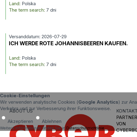
Land:
Polska
The term search:
7 dni
Versanddatum: 2026-07-29
ICH WERDE ROTE JOHANNISBEEREN KAUFEN.
Land:
Polska
The term search:
7 dni
Cookie-Einstellungen
Wir verwenden analytische Cookies (
Google Analytics
) zur An
Verkehrs und zur Verbesserung ihrer Funktionsweise.
ABOUT US
KONTAK
PARTNE
Akzeptieren
Ablehnen
VON
Weitere Informationen finden Sie in
Datenschutzrichtlinie
.
CYBERBI