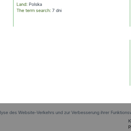
Land:
Polska
The term search:
7 dni
alyse des Website-Verkehrs und zur Verbesserung ihrer Funktions
K
P