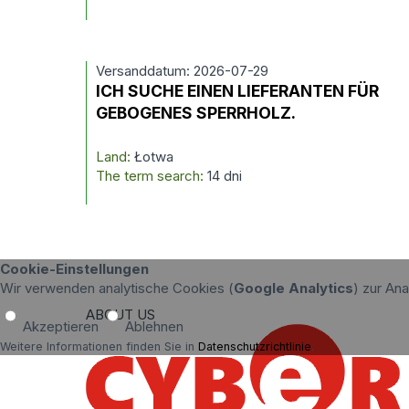
Versanddatum: 2026-07-29
ICH SUCHE EINEN LIEFERANTEN FÜR
GEBOGENES SPERRHOLZ.
Land:
Łotwa
The term search:
14 dni
Cookie-Einstellungen
Wir verwenden analytische Cookies (
Google Analytics
) zur An
ABOUT US
Akzeptieren
Ablehnen
Weitere Informationen finden Sie in
Datenschutzrichtlinie
.