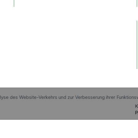
alyse des Website-Verkehrs und zur Verbesserung ihrer Funktions
K
P