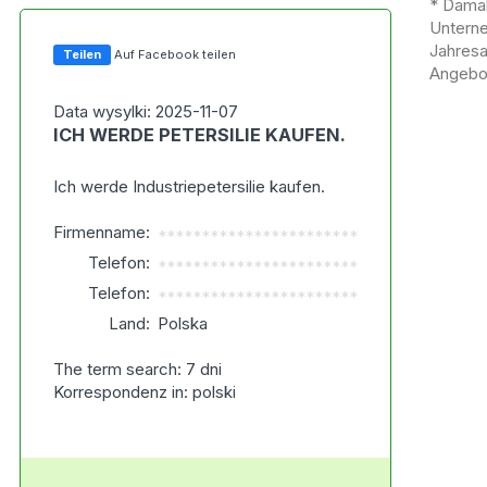
* Damal
Untern
Jahres
Teilen
Auf Facebook teilen
Angebot
Data wysylki: 2025-11-07
ICH WERDE PETERSILIE KAUFEN.
Ich werde Industriepetersilie kaufen.
Firmenname:
***********************
Telefon:
***********************
Telefon:
***********************
Land:
Polska
The term search: 7 dni
Korrespondenz in: polski