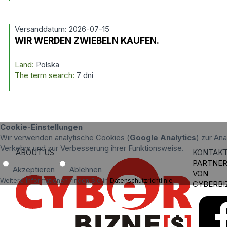
Versanddatum: 2026-07-15
WIR WERDEN ZWIEBELN KAUFEN.
Land:
Polska
The term search:
7 dni
Cookie-Einstellungen
Wir verwenden analytische Cookies (
Google Analytics
) zur An
Verkehrs und zur Verbesserung ihrer Funktionsweise.
ABOUT US
KONTAK
PARTNE
Akzeptieren
Ablehnen
VON
Weitere Informationen finden Sie in
Datenschutzrichtlinie
.
CYBERBI