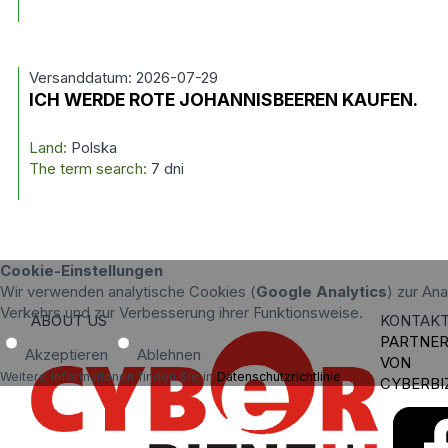
Versanddatum: 2026-07-29
ICH WERDE ROTE JOHANNISBEEREN KAUFEN.
Land:
Polska
The term search:
7 dni
Cookie-Einstellungen
Wir verwenden analytische Cookies (
Google Analytics
) zur An
Verkehrs und zur Verbesserung ihrer Funktionsweise.
ABOUT US
KONTAK
PARTNE
Akzeptieren
Ablehnen
VON
Weitere Informationen finden Sie in
Datenschutzrichtlinie
.
CYBERBI