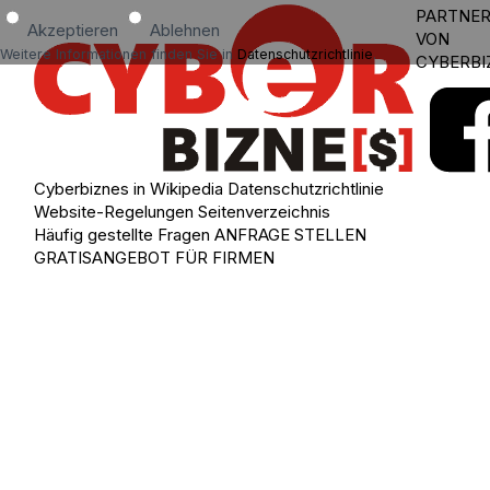
PARTNE
Akzeptieren
Ablehnen
VON
Weitere Informationen finden Sie in
Datenschutzrichtlinie
.
CYBERBI
Cyberbiznes in Wikipedia
Datenschutzrichtlinie
Website-Regelungen
Seitenverzeichnis
Häufig gestellte Fragen
ANFRAGE STELLEN
GRATISANGEBOT FÜR FIRMEN