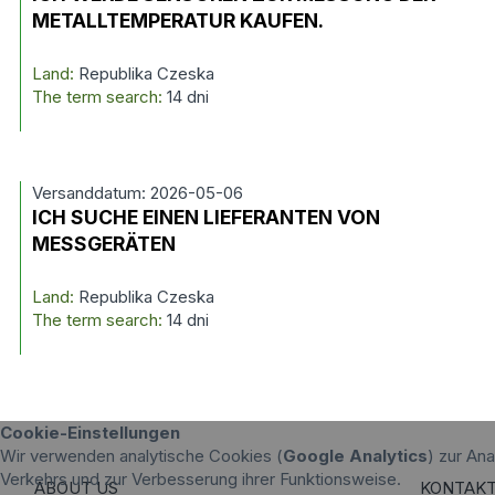
METALLTEMPERATUR KAUFEN.
Land:
Republika Czeska
The term search:
14 dni
Versanddatum: 2026-05-06
ICH SUCHE EINEN LIEFERANTEN VON
MESSGERÄTEN
Land:
Republika Czeska
The term search:
14 dni
Cookie-Einstellungen
Wir verwenden analytische Cookies (
Google Analytics
) zur An
Verkehrs und zur Verbesserung ihrer Funktionsweise.
ABOUT US
KONTAK