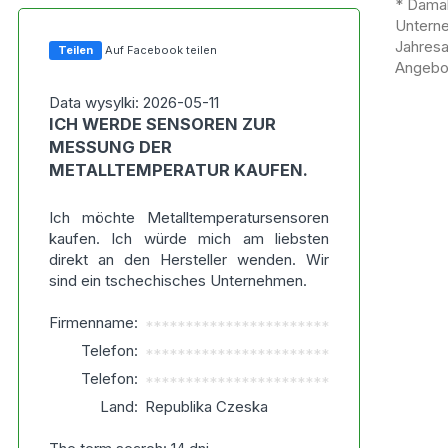
* Damal
Untern
Jahres
Teilen
Auf Facebook teilen
Angebot
Data wysylki: 2026-05-11
ICH WERDE SENSOREN ZUR
MESSUNG DER
METALLTEMPERATUR KAUFEN.
Ich möchte Metalltemperatursensoren
kaufen. Ich würde mich am liebsten
direkt an den Hersteller wenden. Wir
sind ein tschechisches Unternehmen.
Firmenname:
***********************
Telefon:
***********************
Telefon:
***********************
Land:
Republika Czeska