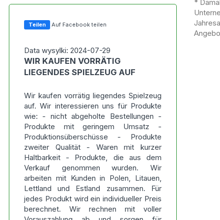
* Damal
Untern
Jahres
Teilen
Auf Facebook teilen
Angebot
Data wysylki: 2024-07-29
WIR KAUFEN VORRÄTIG
LIEGENDES SPIELZEUG AUF
Wir kaufen vorrätig liegendes Spielzeug
auf. Wir interessieren uns für Produkte
wie: - nicht abgeholte Bestellungen -
Produkte mit geringem Umsatz -
Produktionsüberschüsse - Produkte
zweiter Qualität - Waren mit kurzer
Haltbarkeit - Produkte, die aus dem
Verkauf genommen wurden. Wir
arbeiten mit Kunden in Polen, Litauen,
Lettland und Estland zusammen. Für
jedes Produkt wird ein individueller Preis
berechnet. Wir rechnen mit voller
Vorauszahlung ab und sorgen für