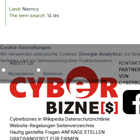
Land:
Niemcy
The term search:
14 dni
Cookie-Einstellungen
Wir verwenden analytische Cookies (
Google Analytics
) zur An
Verkehrs und zur Verbesserung ihrer Funktionsweise.
ABOUT US
KONTAK
PARTNE
Akzeptieren
Ablehnen
VON
Weitere Informationen finden Sie in
Datenschutzrichtlinie
.
CYBERBI
Cyberbiznes in Wikipedia
Datenschutzrichtlinie
Website-Regelungen
Seitenverzeichnis
Häufig gestellte Fragen
ANFRAGE STELLEN
GRATISANGEBOT FÜR FIRMEN