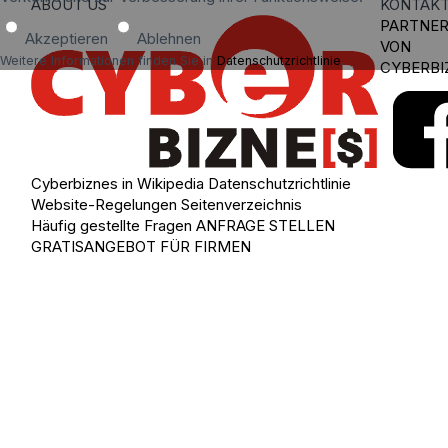
ABOUT US
KONTAK
PARTNE
Akzeptieren
Ablehnen
VON
Weitere Informationen finden Sie in
Datenschutzrichtlinie
.
CYBERBI
Cyberbiznes in Wikipedia
Datenschutzrichtlinie
Website-Regelungen
Seitenverzeichnis
Häufig gestellte Fragen
ANFRAGE STELLEN
GRATISANGEBOT FÜR FIRMEN