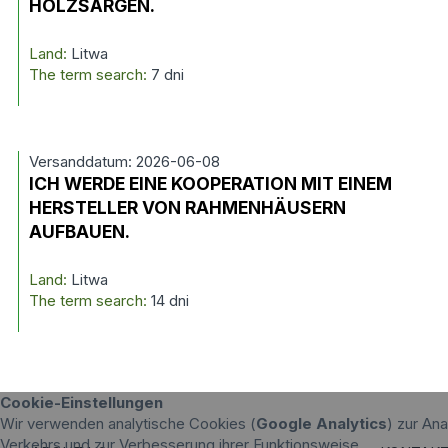
HOLZSÄRGEN.
Land:
Litwa
The term search:
7 dni
Versanddatum: 2026-06-08
ICH WERDE EINE KOOPERATION MIT EINEM
HERSTELLER VON RAHMENHÄUSERN
AUFBAUEN.
Land:
Litwa
The term search:
14 dni
Cookie-Einstellungen
Wir verwenden analytische Cookies (
Google Analytics
) zur An
Verkehrs und zur Verbesserung ihrer Funktionsweise.