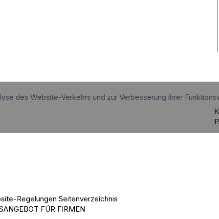
alyse des Website-Verkehrs und zur Verbesserung ihrer Funktions
K
P
site-Regelungen
Seitenverzeichnis
SANGEBOT FÜR FIRMEN