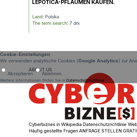
LEPOTICA-PFLAUMEN KAUFEN.
Land:
Polska
The term search:
7 dni
Cookie-Einstellungen
Wir verwenden analytische Cookies (
Google Analytics
) zur An
ABOUT US
Akzeptieren
Ablehnen
Weitere Informationen finden Sie in
Datenschutzrichtlinie
.
Cyberbiznes in Wikipedia
Datenschutzrichtlinie
Web
Häufig gestellte Fragen
ANFRAGE STELLEN
GRATI