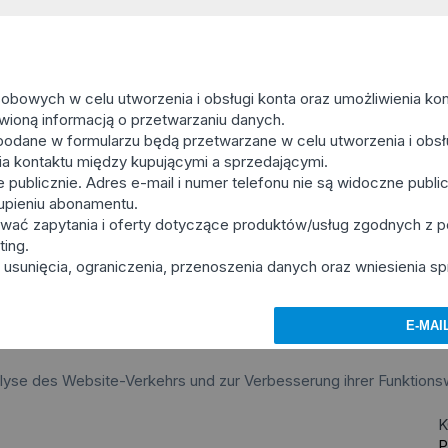
owych w celu utworzenia i obsługi konta oraz umożliwienia kon
awioną informacją o przetwarzaniu danych.
podane w formularzu będą przetwarzane w celu utworzenia i obsłu
enia kontaktu między kupującymi a sprzedającymi.
ublicznie. Adres e-mail i numer telefonu nie są widoczne publicz
upieniu abonamentu.
wać zapytania i oferty dotyczące produktów/usług zgodnych z
ting.
usunięcia, ograniczenia, przenoszenia danych oraz wniesienia sp
alyse des Website-Verkehrs und zur Verbesserung ihrer Funktions
K
P