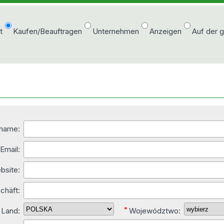
t
Kaufen/Beauftragen
Unternehmen
Anzeigen
Auf der 
name:
*
Email:
bsite:
chäft:
*
Land:
Województwo: