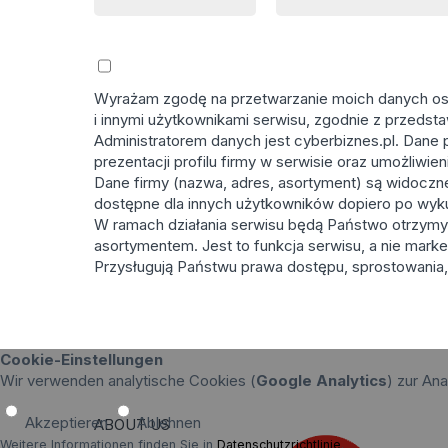
Wyrażam zgodę na przetwarzanie moich danych osob
i innymi użytkownikami serwisu, zgodnie z przedst
Administratorem danych jest cyberbiznes.pl. Dane 
prezentacji profilu firmy w serwisie oraz umożliwi
Dane firmy (nazwa, adres, asortyment) są widoczne p
dostępne dla innych użytkowników dopiero po wyk
W ramach działania serwisu będą Państwo otrzymy
asortymentem. Jest to funkcja serwisu, a nie marke
Przysługują Państwu prawa dostępu, sprostowania, 
Cookie-Einstellungen
Wir verwenden analytische Cookies (
Google Analytics
) zur An
Akzeptieren
Ablehnen
ABOUT US
Weitere Informationen finden Sie in
Datenschutzrichtlinie
.