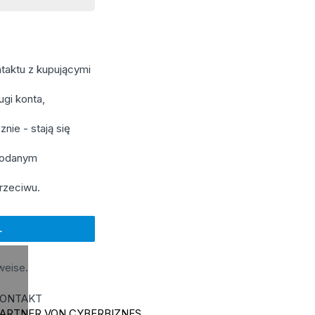
taktu z kupującymi
gi konta,
nie - stają się
 podanym
rzeciwu.
weise.
ONTAKT
ARTNER VON CYBERBIZNES