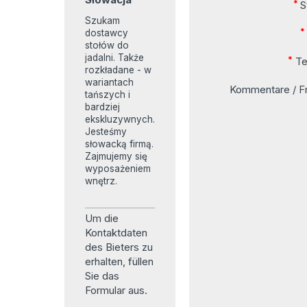
*
S
Szukam
dostawcy
stołów do
jadalni. Także
*
Te
rozkładane - w
wariantach
Kommentare / F
tańszych i
bardziej
ekskluzywnych.
Jesteśmy
słowacką firmą.
Zajmujemy się
wyposażeniem
wnętrz.
Um die
Kontaktdaten
des Bieters zu
erhalten, füllen
Sie das
Formular aus.