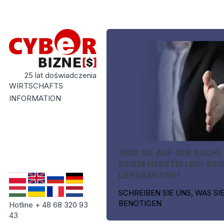
25 lat doświadczenia
WIRTSCHAFTS
INFORMATION
SIND SIE AUF DER SUCHE
EINEM HERSTELLER? EIN
LIEFERANTEN?
SCHREIBEN SIE UNS, WAS SI
BENÖTIGEN
Hotline + 48 68 320 93
43