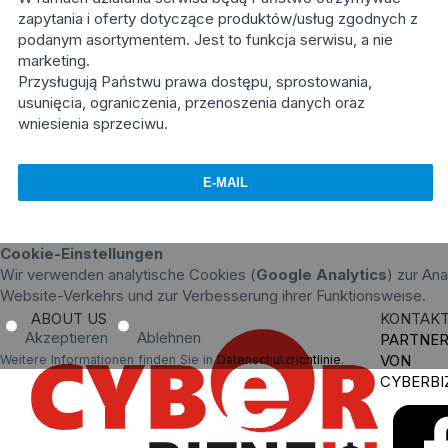
zapytania i oferty dotyczące produktów/usług zgodnych z
podanym asortymentem. Jest to funkcja serwisu, a nie
marketing.
Przysługują Państwu prawa dostępu, sprostowania,
usunięcia, ograniczenia, przenoszenia danych oraz
wniesienia sprzeciwu.
Cookie-Einstellungen
Wir verwenden analytische Cookies (
Google Analytics
) zur An
Website-Verkehrs und zur Verbesserung ihrer Funktionsweise.
ABOUT US
KONTAK
Akzeptieren
Ablehnen
PARTNE
VON
Weitere Informationen finden Sie in
Datenschutzrichtlinie
.
CYBERBI