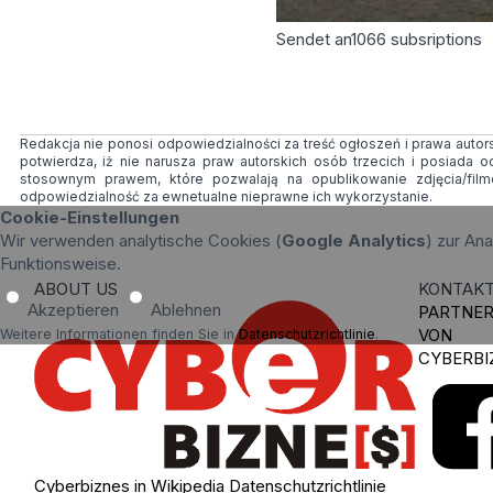
Sendet an
1066
subsriptions
Redakcja nie ponosi odpowiedzialności za treść ogłoszeń i prawa autorsk
potwierdza, iż nie narusza praw autorskich osób trzecich i posiada 
stosownym prawem, które pozwalają na opublikowanie zdjęcia/fil
odpowiedzialność za ewnetualne nieprawne ich wykorzystanie.
Cookie-Einstellungen
Wir verwenden analytische Cookies (
Google Analytics
) zur An
Funktionsweise.
ABOUT US
KONTAK
Akzeptieren
Ablehnen
PARTNE
VON
Weitere Informationen finden Sie in
Datenschutzrichtlinie
.
CYBERBI
Cyberbiznes in Wikipedia
Datenschutzrichtlinie