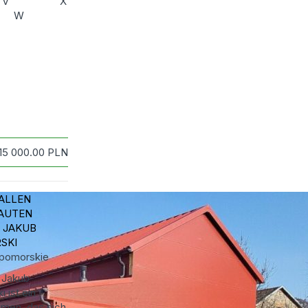
V
X
W
115 000.00
PLN
ALLEN
AUTEN
 JAKUB
SKI
pomorskie
 Jakub
i ist ein
men, das sich