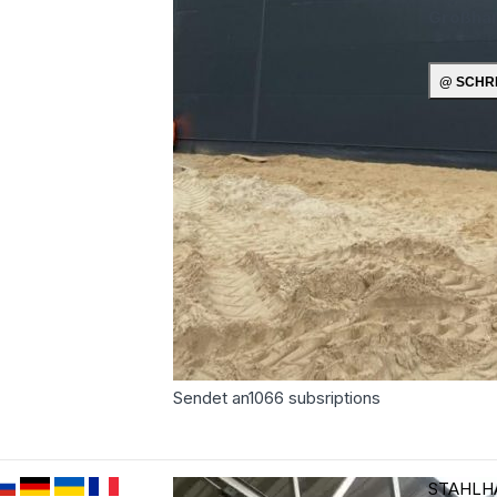
Großha
Sendet an
1066
subsriptions
STAHLH