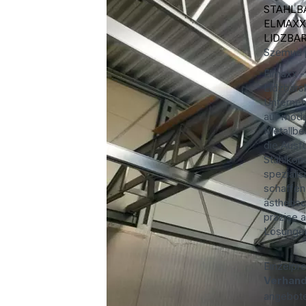
STAHLB
ELMAXX
LIDZBAR
Szemud
Elmaxx -
Lidzbarsk
Unterneh
auf mod
Metallbe
die Ausf
Stahlkon
spezialis
schaffen 
ästhetis
präzise 
Lösungen
Einzelpre
Verhand
angebot