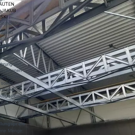
AUTEN
 JAKUB
SKI
pomorskie
 Jakub
i ist ein
men, das sich
erne
arbeitung und
ührung von
struktionen
iert hat.Wir
solide,
che und
ausgearbeitete
 ...
more
is:
lungspreis
ene Menge: