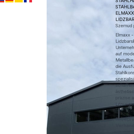
STAHLH
STAHLB
ELMAXX
LIDZBAR
Szemud
Elmaxx -
Lidzbarsk
Unterneh
auf mod
Metallbe
die Ausf
Stahlkon
spezialis
schaffen 
ästhetis
präzise 
Lösungen
Einzelpre
Verhand
angebot