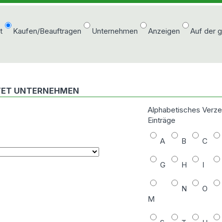
t
Kaufen/Beauftragen
Unternehmen
Anzeigen
Auf der 
ETET UNTERNEHMEN
Alphabetisches Verze
Einträge
A
B
C
G
H
I
N
O
M