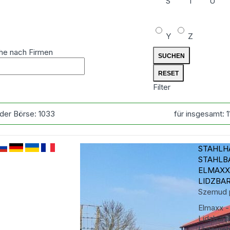
S
T
U
Y
Z
he nach Firmen
Filter
 der Börse:
1033
für insgesamt:
STAHLH
STAHLB
ELMAXX
LIDZBAR
Szemud
Elmaxx -
Lidzbarsk
Unterneh