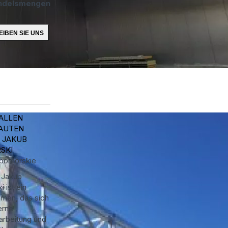
ndelsmengen
ALLEN
AUTEN
 JAKUB
SKI
pomorskie
 Jakub
i ist ein
men, das sich
erne
arbeitung und