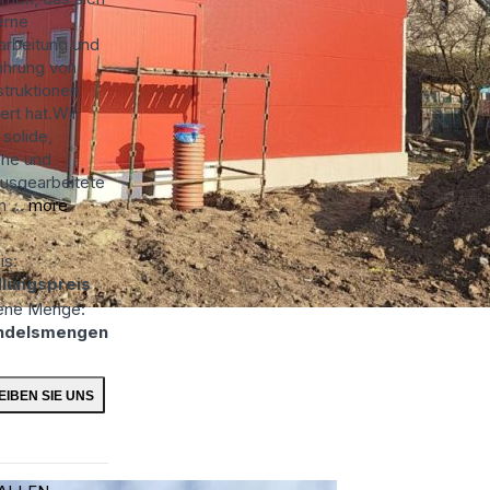
erne
arbeitung und
ührung von
struktionen
iert hat.Wir
solide,
che und
ausgearbeitete
 ...
more
is:
lungspreis
ene Menge:
ndelsmengen