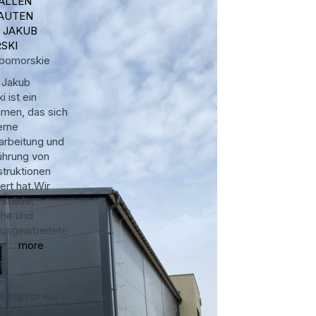
ALLEN
AUTEN
 JAKUB
SKI
pomorskie
 Jakub
i ist ein
men, das sich
erne
arbeitung und
ührung von
struktionen
iert hat.Wir
solide,
che und
ausgearbeitete
 ...
more
is:
lungspreis
ene Menge: