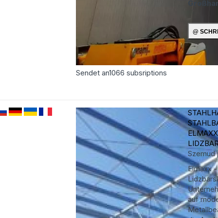
Großha
Sendet an
1066
subsriptions
STAHLH
STAHLB
ELMAXX
LIDZBAR
Szemud
Elmaxx -
Lidzbarsk
Unterneh
auf mod
Metallbe