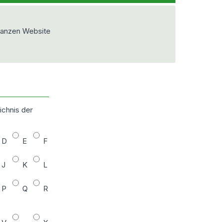
ganzen Website
ichnis der
D
E
F
J
K
L
P
Q
R