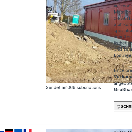
auf mod
Metallbe
die Ausf
Stahlkon
spezialis
schaffen 
ästhetis
präzise 
Lösungen
Einzelpre
Verhand
angebot
Sendet an
1066
subsriptions
Großha