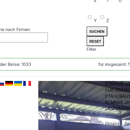
S
T
U
Y
Z
he nach Firmen
Filter
 der Börse:
1033
für insgesamt:
STAHLKON
FÜR ÜBER
STAHLBAU
ELMAXX J
LIDZBARSK
Szemud
pom
Elmaxx - Jak
ist ein Unte