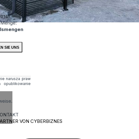
gspreis
 Menge:
lsmengen
 nie narusza praw
 opublikowanie
weise.
ONTAKT
ARTNER VON CYBERBIZNES