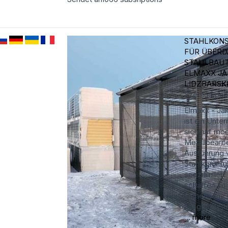
STAHLKON
FÜR ÜBER
STAHLBAU
ELMAXX J
LIDZBARSK
Szemud
pom
Elmaxx - Jak
ist ein Unte
sich auf mo
Metallbearbe
Ausführung 
Stahlkonstru
spezialisiert
schaffen sol
ästhetische 
ausgearbeit
...
more