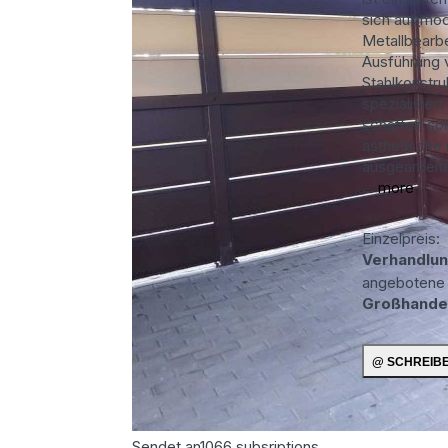
sich auf mo
Metallbearbe
Ausführung 
Stahlkonstru
spezialisiert
schaffen sol
ästhetische 
ausgearbeit
...
more
Einzelpreis:
Verhandlun
angebotene
Großhande
Sendet an
1066
subsriptions