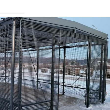
STRUKTIONEN
DACHUNGEN
TEN
AKUB
I
orskie
ub Lidzbarski
rnehmen, das
derne
itung und die
von
ktionen
 hat.Wir
ide,
und präzise
ete Lösungen