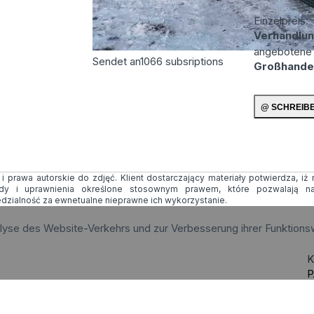
Einzelpreis:
Verhandlun
angebotene
Sendet an
1066
subsriptions
Großhande
 prawa autorskie do zdjęć. Klient dostarczający materiały potwierdza, iż
ody i uprawnienia określone stosownym prawem, które pozwalają na
edzialność za ewnetualne nieprawne ich wykorzystanie.
alyse des Website-Verkehrs und zur Verbesserung ihrer Funktions
K
P