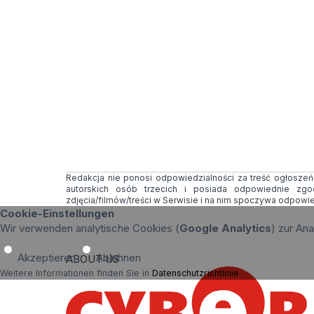
Redakcja nie ponosi odpowiedzialności za treść ogłoszeń i
autorskich osób trzecich i posiada odpowiednie zg
zdjęcia/filmów/treści w Serwisie i na nim spoczywa odpowi
Cookie-Einstellungen
Wir verwenden analytische Cookies (
Google Analytics
) zur An
Akzeptieren
Ablehnen
ABOUT US
Weitere Informationen finden Sie in
Datenschutzrichtlinie
.