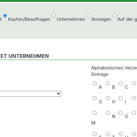
t
Kaufen/Beauftragen
Unternehmen
Anzeigen
Auf der 
ETET UNTERNEHMEN
Alphabetisches Verze
Einträge
A
B
C
G
H
I
N
O
M