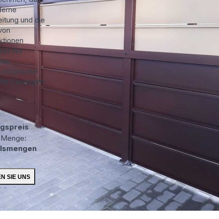
derne
itung und die
von
ktionen
 hat.Wir
ide,
und präzise
ete Lösungen
gspreis
 Menge:
lsmengen