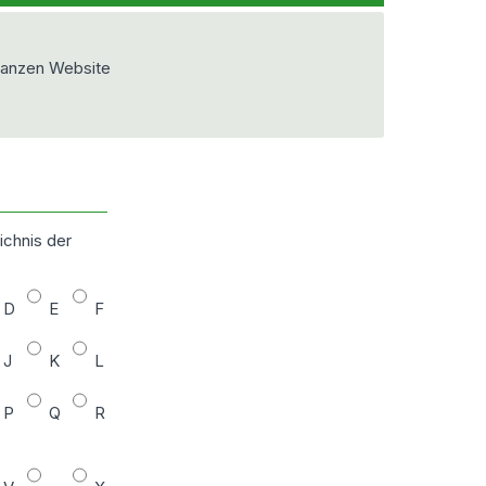
ganzen Website
ichnis der
D
E
F
J
K
L
P
Q
R