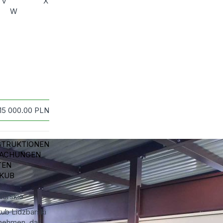
V
X
W
115 000.00
PLN
STRUKTIONEN
DACHUNGEN
TEN
AKUB
I
orskie
ub Lidzbarski
rnehmen, das