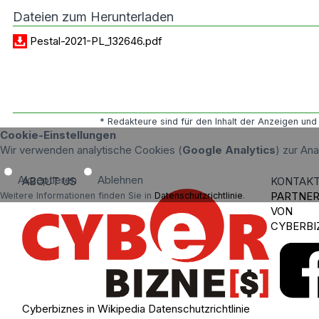
Dateien zum Herunterladen
Pestal-2021-PL_132646.pdf
* Redakteure sind für den Inhalt der Anzeigen und 
Cookie-Einstellungen
Wir verwenden analytische Cookies (
Google Analytics
) zur An
Akzeptieren
Ablehnen
ABOUT US
KONTAK
PARTNE
Weitere Informationen finden Sie in
Datenschutzrichtlinie
.
VON
CYBERBI
Cyberbiznes in Wikipedia
Datenschutzrichtlinie