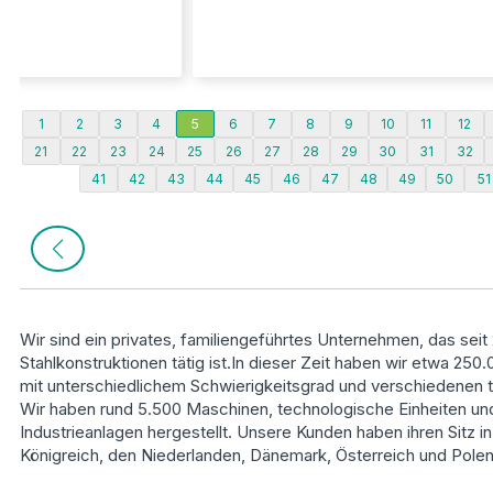
1
2
3
4
5
6
7
8
9
10
11
12
21
22
23
24
25
26
27
28
29
30
31
32
41
42
43
44
45
46
47
48
49
50
51
Wir sind ein privates, familiengeführtes Unternehmen, das seit
Stahlkonstruktionen tätig ist.In dieser Zeit haben wir etwa 250
mit unterschiedlichem Schwierigkeitsgrad und verschiedenen 
Wir haben rund 5.500 Maschinen, technologische Einheiten un
Industrieanlagen hergestellt. Unsere Kunden haben ihren Sitz 
Königreich, den Niederlanden, Dänemark, Österreich und Polen