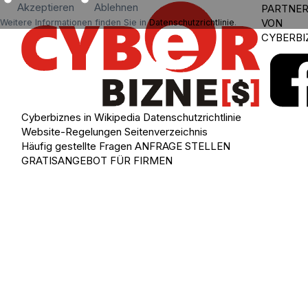
Akzeptieren
Ablehnen
PARTNE
VON
Weitere Informationen finden Sie in
Datenschutzrichtlinie
.
CYBERBI
Cyberbiznes in Wikipedia
Datenschutzrichtlinie
Website-Regelungen
Seitenverzeichnis
Häufig gestellte Fragen
ANFRAGE STELLEN
GRATISANGEBOT FÜR FIRMEN