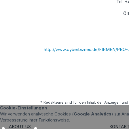
Tel: 
Öf
http://www.cyberbiznes.de/FIRMEN/PBO-
* Redakteure sind für den Inhalt der Anzeigen und 
Cookie-Einstellungen
Wir verwenden analytische Cookies (
Google Analytics
) zur An
Verbesserung ihrer Funktionsweise.
ABOUT US
KONTAK