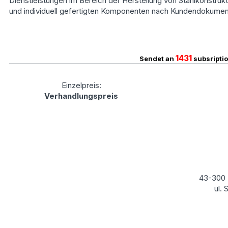
Dienstleistungen im Bereich der Herstellung von Stahlkonstru
und individuell gefertigten Komponenten nach Kundendokument
1431
Sendet an
subsripti
Einzelpreis:
Verhandlungspreis
43-300 
ul.