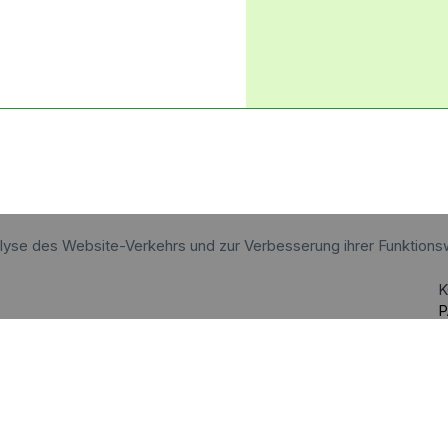
alyse des Website-Verkehrs und zur Verbesserung ihrer Funktions
K
P