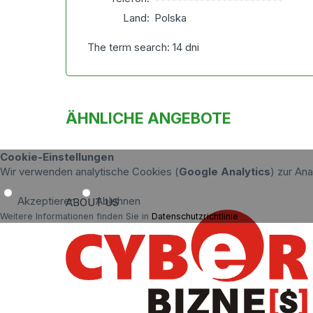
***********************
Land:
Polska
The term search: 14 dni
ÄHNLICHE ANGEBOTE
Cookie-Einstellungen
Wir verwenden analytische Cookies (
Google Analytics
) zur An
Akzeptieren
Ablehnen
ABOUT US
Weitere Informationen finden Sie in
Datenschutzrichtlinie
.