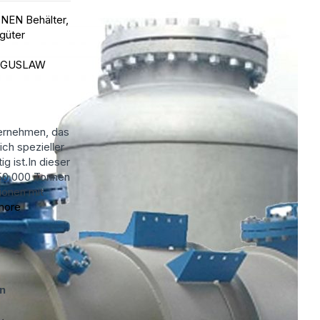
EN Behälter,
tgüter
OGUSLAW
ternehmen, das
ich spezieller
ig ist.In dieser
250.000 Tonnen
tionen mit
more
n