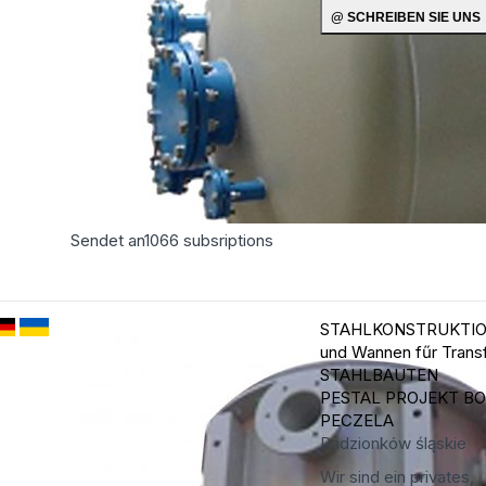
Sendet an
1066
subsriptions
STAHLKONSTRUKTIO
und Wannen fűr Trans
STAHLBAUTEN
PESTAL PROJEKT B
PECZELA
Radzionków
śląskie
Wir sind ein privates,