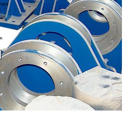
more
n