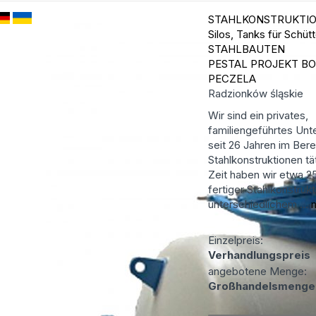
STAHLKONSTRUKTION
Silos, Tanks für Schüt
STAHLBAUTEN
PESTAL PROJEKT B
PECZELA
Radzionków
śląskie
Wir sind ein privates,
familiengeführtes Un
seit 26 Jahren im Bere
Stahlkonstruktionen tät
Zeit haben wir etwa 
fertiger Stahlkonstruk
unterschiedlichem ...
Einzelpreis:
Verhandlungspreis
angebotene Menge:
Großhandelsmenge