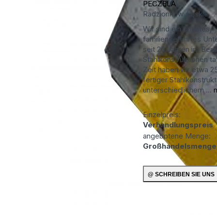
PECZELA
Radzionków
śląskie
Wir sind ein privates,
familiengeführtes Un
seit 26 Jahren im Bere
Stahlkonstruktionen tät
Zeit haben wir etwa 
fertiger Stahlkonstruk
unterschiedlichem ...
Einzelpreis:
Verhandlungspreis
angebotene Menge:
Großhandelsmenge