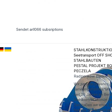
Sendet an
1066
subsriptions
STAHLKONSTRUKTION
Seetransport OFF SH
STAHLBAUTEN
PESTAL PROJEKT B
PECZELA
Radzionków
śląskie
Wir sind ein privates,
familiengeführtes Un
seit 26 Jahren im Bere
Stahlkonstruktionen tät
Zeit haben wir etwa 
fertiger Stahlkonstruk