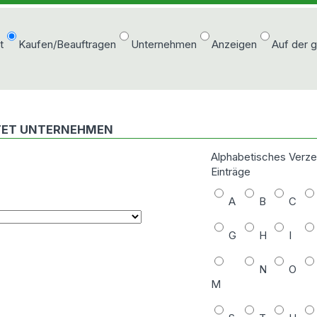
t
Kaufen/Beauftragen
Unternehmen
Anzeigen
Auf der 
ETET UNTERNEHMEN
Alphabetisches Verze
Einträge
A
B
C
G
H
I
N
O
M