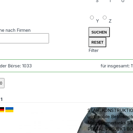
S
T
U
Y
Z
he nach Firmen
Filter
 der Börse:
1033
für insgesamt:
n
1
STAHLKONSTRUKTIO
und mobile Betonknot
Mehrkammertanks
ST
PESTAL PROJEKT B