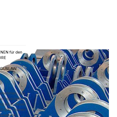
EN für den
ORE
OGUSLAW
ternehmen, das
ich spezieller
ig ist.In dieser
250.000 Tonnen
tionen mit