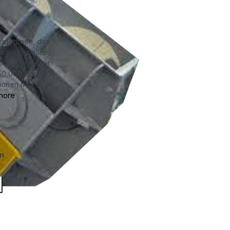
ternehmen, das
ich spezieller
ig ist.In dieser
250.000 Tonnen
tionen mit
more
n