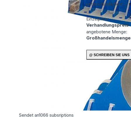
unterschiedlichem ...
Einzelpreis:
Verhandlungspreis
angebotene Menge:
Großhandelsmenge
Sendet an
1066
subsriptions