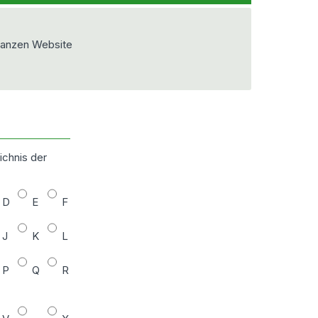
ganzen Website
ichnis der
D
E
F
J
K
L
P
Q
R