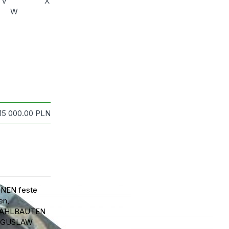
V
X
W
115 000.00
PLN
NEN feste
en,
AHLBAUTEN
OGUSLAW